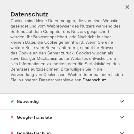
×
Datenschutz
Cookies sind kleine Datenmengen, die von einer Website
gesendet und vom Webbrowser des Nutzers während des
Surfens auf dem Computer des Nutzers gespeichert
Skip to main content
werden. Ihr Browser speichert jede Nachricht in einer
kleinen Datei, die Cookie genannt wird. Wenn Sie eine
weitere Seite vom Server anfordern, sendet Ihr Browser
das Cookie an den Server zurück. Cookies wurden als
zuverlässiger Mechanismus für Websites entwickelt, um
sich Informationen zu merken oder die Surfaktivitäten des
Benutzers aufzuzeichnen. Bitte willigen Sie in die
Verwendung von Cookies ein. Weitere Informationen finden
Sie in unseren Datenschutzhinweisen.
Datenschutz
Sie sind hier:
Programm
Kultur und Gestalten
Für Kinder
Notwendig
Google-Translate
Seifenblasenmalerei
für Kinder von 6-10 Jahren; zzgl. Materialkosten
4€ p.Pers. bar vor Ort
Google-Tracking