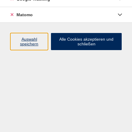
VHS Bamberg-Land
Matomo
Ludwigstr. 25
Eingang A
Auswahl
Alle Cookies akzeptieren und
96052 Bamberg
speichern
schließen
Mail: info@vhs-bamberg-land.de
Telefon: 0951 / 85-760
Öffnungszeiten
Montag
07:45 - 16:00
Dienstag
07:45 - 16:00
Mittwoch
07:45 - 12:00