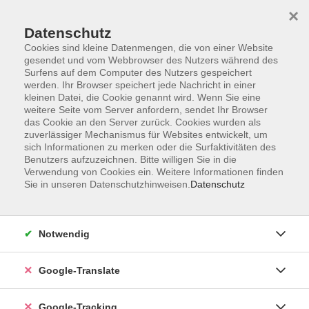
×
Datenschutz
Cookies sind kleine Datenmengen, die von einer Website
gesendet und vom Webbrowser des Nutzers während des
Surfens auf dem Computer des Nutzers gespeichert
Skip to main content
werden. Ihr Browser speichert jede Nachricht in einer
kleinen Datei, die Cookie genannt wird. Wenn Sie eine
weitere Seite vom Server anfordern, sendet Ihr Browser
Der Kurs konnte nicht gefunden werden.
das Cookie an den Server zurück. Cookies wurden als
zuverlässiger Mechanismus für Websites entwickelt, um
sich Informationen zu merken oder die Surfaktivitäten des
Benutzers aufzuzeichnen. Bitte willigen Sie in die
Verwendung von Cookies ein. Weitere Informationen finden
Sie in unseren Datenschutzhinweisen.
Datenschutz
Impressum
Datenschutzerklärung
AGB
Notwendig
Widerrufsbelehrung
Barrierefreiheitserklärung
Google-Translate
Widerruf
Google-Tracking