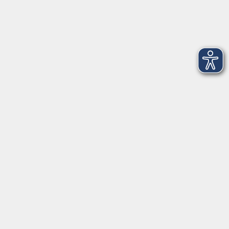
Newsletter-Anmeldung
mehr Info
Hausinfo
mehr Info
nützliche Links
mehr Info