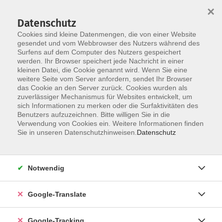
×
Datenschutz
Cookies sind kleine Datenmengen, die von einer Website
gesendet und vom Webbrowser des Nutzers während des
Surfens auf dem Computer des Nutzers gespeichert
Skip to main content
werden. Ihr Browser speichert jede Nachricht in einer
kleinen Datei, die Cookie genannt wird. Wenn Sie eine
weitere Seite vom Server anfordern, sendet Ihr Browser
das Cookie an den Server zurück. Cookies wurden als
zuverlässiger Mechanismus für Websites entwickelt, um
sich Informationen zu merken oder die Surfaktivitäten des
Benutzers aufzuzeichnen. Bitte willigen Sie in die
Verwendung von Cookies ein. Weitere Informationen finden
Sie in unseren Datenschutzhinweisen.
Datenschutz
Sie sind hier:
Programm
Gesundheit und Fitness
Entspannung / Körpererfahrung
Yoga
Notwendig
Yoga
Google-Translate
Rücken- und Faszienyoga - ausgebucht -
Google-Tracking