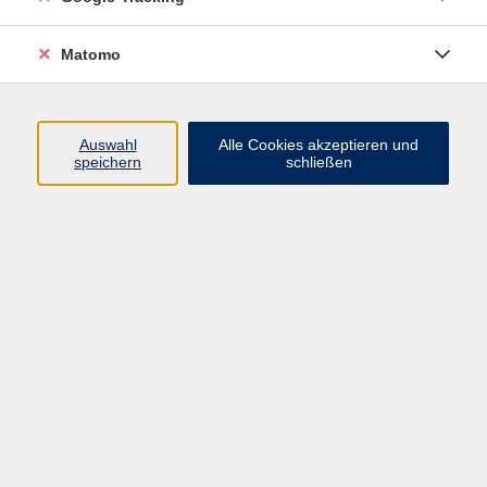
Matomo
Durch den Aufbau bestimmter Körperhaltungen
(Asanas) soll Yoga das Gleichgewicht zwischen Körper
und Geist positiv beeinflussen. Dehnungen und
Drehbewegungen lockern Muskulatur und Faszien und
Auswahl
Alle Cookies akzeptieren und
speichern
schließen
können Schmerzen und Verspannungen vorbeugen.
Geführte Atmung (Pranayama) und
Entspannungssequenzen runden die Kurse ab. Unser
Angebot dient der Gesundheitsförderung, versteht
sich als Hilfe zur Selbsthilfe und ersetzt keine
Therapie. Yoga kann auch im hohen Alter begonnen
und praktiziert werden.
Bitte mitbringen: Yogamatte, Handtuch, Decke,
bequeme Kleidung.