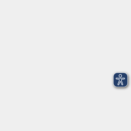
Startseite
Service
Kontakt
Über Uns
Intern
Aktuelles
Kontaktformular
mehr Info
Newsletter-Anmeldung