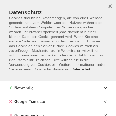
×
Datenschutz
Cookies sind kleine Datenmengen, die von einer Website
gesendet und vom Webbrowser des Nutzers während des
Surfens auf dem Computer des Nutzers gespeichert
Skip to main content
werden. Ihr Browser speichert jede Nachricht in einer
kleinen Datei, die Cookie genannt wird. Wenn Sie eine
weitere Seite vom Server anfordern, sendet Ihr Browser
das Cookie an den Server zurück. Cookies wurden als
zuverlässiger Mechanismus für Websites entwickelt, um
sich Informationen zu merken oder die Surfaktivitäten des
Benutzers aufzuzeichnen. Bitte willigen Sie in die
Verwendung von Cookies ein. Weitere Informationen finden
Sie in unseren Datenschutzhinweisen.
Datenschutz
Sie sind hier:
Programm
Gesundheit und Fitness
Bewegung / Gymnastik / Fitness
Notwendig
Gymnastik für Senioren
Google-Translate
Gymnastik für Senior*innen
- ausgebucht -
Google-Tracking