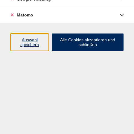
Matomo
In der Seniorengymnastik verbessern wir unsere
Kondition durch ein gezieltes Kreislauf- und
Auswahl
Alle Cookies akzeptieren und
Muskeltraining und machen u. a. Übungen für die
speichern
schließen
Wirbelsäule und für die Beine zur Vorbeugung von
Venenleiden.
34,00 €
Gebühr
Kursnummer:
133SH1
Start
Ende
Fr. 20.02.2026
Fr. 22.05.2026