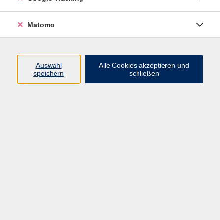
Matomo
Auswahl
Alle Cookies akzeptieren und
51,00 €
speichern
schließen
Gebühr
Kursnummer:
121PE5
Start
Ende
Do. 05.03.2026
Do. 09.07.2026
16:30 Uhr
17:30 Uhr
Dozent*in:
Nina-Maria Stumpf