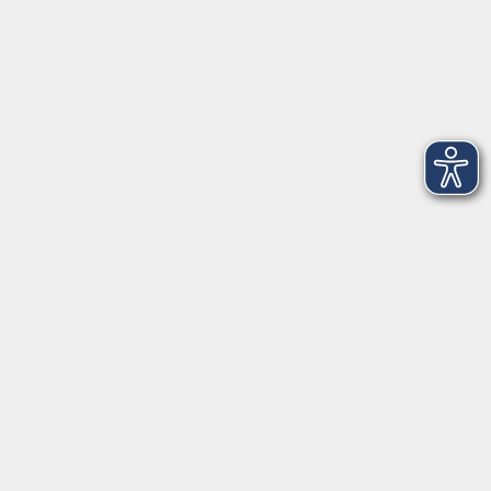
Intern
Aktuelles
Kontaktformular
mehr Info
Newsletter-Anmeldung
mehr Info
Hausinfo