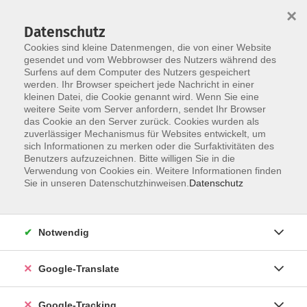
×
Datenschutz
Cookies sind kleine Datenmengen, die von einer Website
gesendet und vom Webbrowser des Nutzers während des
Surfens auf dem Computer des Nutzers gespeichert
Skip to main content
werden. Ihr Browser speichert jede Nachricht in einer
kleinen Datei, die Cookie genannt wird. Wenn Sie eine
weitere Seite vom Server anfordern, sendet Ihr Browser
das Cookie an den Server zurück. Cookies wurden als
zuverlässiger Mechanismus für Websites entwickelt, um
sich Informationen zu merken oder die Surfaktivitäten des
Benutzers aufzuzeichnen. Bitte willigen Sie in die
Verwendung von Cookies ein. Weitere Informationen finden
Sie in unseren Datenschutzhinweisen.
Datenschutz
Sie sind hier:
Programm
Gesundheit und Fitness
Entspannung / Körpererfahrung
Yoga
Notwendig
Yoga
Google-Translate
Google-Tracking