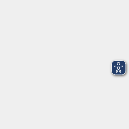
Service
Kontakt
Über Uns
Intern
Aktuelles
Kontaktformular
mehr Info
Newsletter-Anmeldung
mehr Info