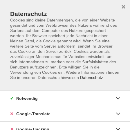
×
Datenschutz
Cookies sind kleine Datenmengen, die von einer Website
gesendet und vom Webbrowser des Nutzers während des
Surfens auf dem Computer des Nutzers gespeichert
Skip to main content
werden. Ihr Browser speichert jede Nachricht in einer
kleinen Datei, die Cookie genannt wird. Wenn Sie eine
weitere Seite vom Server anfordern, sendet Ihr Browser
das Cookie an den Server zurück. Cookies wurden als
zuverlässiger Mechanismus für Websites entwickelt, um
sich Informationen zu merken oder die Surfaktivitäten des
Benutzers aufzuzeichnen. Bitte willigen Sie in die
Verwendung von Cookies ein. Weitere Informationen finden
Sie in unseren Datenschutzhinweisen.
Datenschutz
Sie sind hier:
Programm
Gesundheit und Fitness
Bewegung / Gymnastik / Fitness
Notwendig
Fitnesstraining
Google-Translate
Body-Styling
Google-Tracking