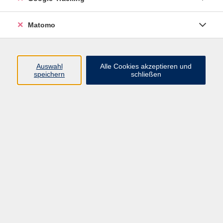
Matomo
Übungen zur Verbesserung der Beweglichkeit und
Ausdauer. Dabei straffen Sie die Muskulatur und
erreichen ein sportlicheres Aussehen.
Auswahl
Alle Cookies akzeptieren und
speichern
schließen
34,00 €
Gebühr
Kursnummer:
143LT1
Start
Ende
Do. 26.02.2026
Do. 21.05.2026
17:50 Uhr
18:50 Uhr