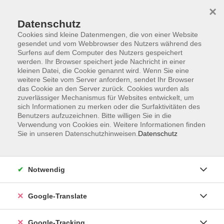
×
Datenschutz
Cookies sind kleine Datenmengen, die von einer Website
gesendet und vom Webbrowser des Nutzers während des
Surfens auf dem Computer des Nutzers gespeichert
Skip to main content
werden. Ihr Browser speichert jede Nachricht in einer
kleinen Datei, die Cookie genannt wird. Wenn Sie eine
weitere Seite vom Server anfordern, sendet Ihr Browser
das Cookie an den Server zurück. Cookies wurden als
zuverlässiger Mechanismus für Websites entwickelt, um
sich Informationen zu merken oder die Surfaktivitäten des
Benutzers aufzuzeichnen. Bitte willigen Sie in die
Verwendung von Cookies ein. Weitere Informationen finden
Sie in unseren Datenschutzhinweisen.
Datenschutz
Sie sind hier:
Programm
Außenstellen
Lauter
Notwendig
Sitzgymnastik für Senior*innen
Stärkende Übungen im Sitzen
Google-Translate
Google-Tracking