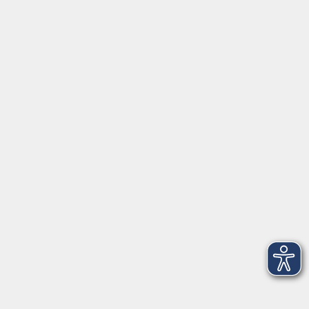
Außenstellen
Inhalte
Startseite
Service
Kontakt
Über Uns
Intern
Aktuelles
Kontaktformular
mehr Info