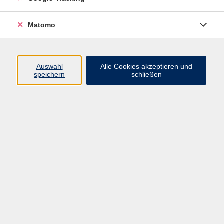
Sportliche Betätigung ist in jedem Alter wichtig.
Matomo
Ausreichende Bewegung hilft uns, unseren Körper fit
und beweglich zu halten und Schmerzen
vorzubeugen. Außerdem fördert Sport das
Auswahl
Alle Cookies akzeptieren und
Wohlbefinden und kann helfen, psychische
speichern
schließen
Erkrankungen zu verhindern. Mit zunehmendem Alter
baut unser Körper allerdings ab. Oft können wir uns in
späteren Lebensjahren nciht mehr ganz so gut
bewegen und einige Sportarten werden zu
anspruchsvoll - hier bietet Sitzgymnastik eine tolle
Option.
30,00 €
Gebühr