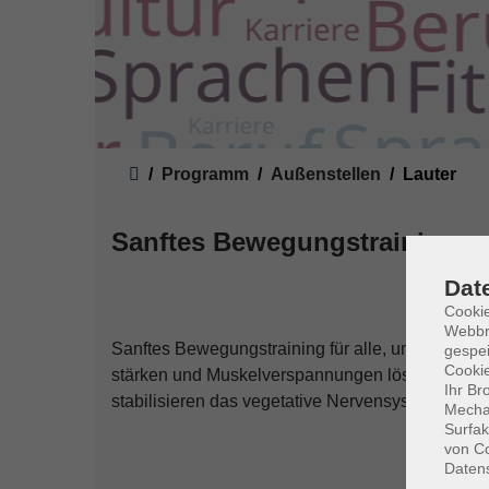
Sie sind hier:
Programm
Außenstellen
Lauter
Sanftes Bewegungstraining
Dat
Cookie
Webbr
Sanftes Bewegungstraining für alle, um in Form
gespei
Cookie
stärken und Muskelverspannungen lösen. Die me
Ihr Br
stabilisieren das vegetative Nervensystem.
Mechan
Surfak
von Co
Daten