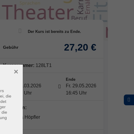
27,20 €
Gebühr
Kursnummer:
128LT1
×
Start
Ende
Fr. 20.03.2026
Fr. 29.05.2026
rs
15:45 Uhr
16:45 Uhr
ei, die
ndet
ger
Dozent*in:
 die
Natascha Höpfler
dung