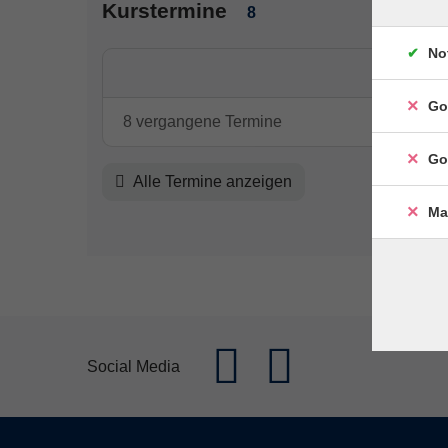
Kurstermine
8
No
Go
8 vergangene Termine
Go
Alle Termine anzeigen
Ma
Social Media