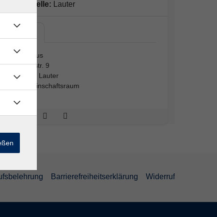
Außenstelle:
Lauter
Rathaus
Rathaus
Schulstr. 9
96169 Lauter
Gemeinschaftsraum
ießen
ufsbelehrung
Barrierefreiheitserklärung
Widerruf