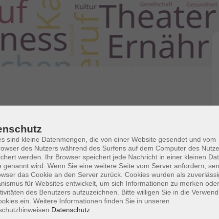
enschutz
s sind kleine Datenmengen, die von einer Website gesendet und vom
owser des Nutzers während des Surfens auf dem Computer des Nutze
 zu bleiben. Regelmäßiges Üben kann den Kreislauf
chert werden. Ihr Browser speichert jede Nachricht in einer kleinen Dat
 genannt wird. Wenn Sie eine weitere Seite vom Server anfordern, se
ditativen Elemente der ruhigen Übungen
owser das Cookie an den Server zurück. Cookies wurden als zuverlässi
ismus für Websites entwickelt, um sich Informationen zu merken oder
tivitäten des Benutzers aufzuzeichnen. Bitte willigen Sie in die Verwen
okies ein. Weitere Informationen finden Sie in unseren
schutzhinweisen.
Datenschutz