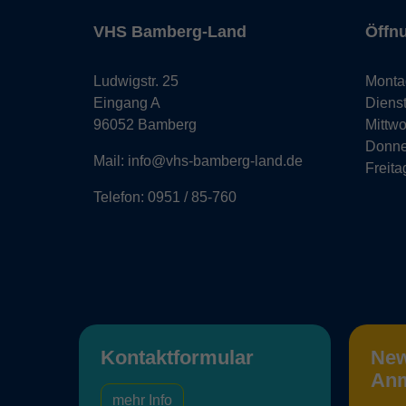
VHS Bamberg-Land
Öffn
Ludwigstr. 25
Monta
Eingang A
Diens
96052 Bamberg
Mittw
Donne
Mail: info@vhs-bamberg-land.de
Freita
Telefon: 0951 / 85-760
Kontaktformular
New
An
mehr Info