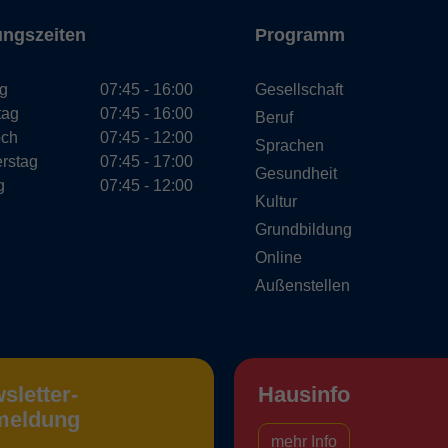
ungszeiten
Programm
g
07:45 - 16:00
Gesellschaft
tag
07:45 - 16:00
Beruf
och
07:45 - 12:00
Sprachen
rstag
07:45 - 17:00
Gesundheit
g
07:45 - 12:00
Kultur
Grundbildung
Online
Außenstellen
sletter-
Hausinfo
meldung
mehr Info