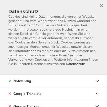
×
Datenschutz
Cookies sind kleine Datenmengen, die von einer Website
gesendet und vom Webbrowser des Nutzers während des
Surfens auf dem Computer des Nutzers gespeichert
Skip to main content
werden. Ihr Browser speichert jede Nachricht in einer
kleinen Datei, die Cookie genannt wird. Wenn Sie eine
weitere Seite vom Server anfordern, sendet Ihr Browser
das Cookie an den Server zurück. Cookies wurden als
zuverlässiger Mechanismus für Websites entwickelt, um
sich Informationen zu merken oder die Surfaktivitäten des
Benutzers aufzuzeichnen. Bitte willigen Sie in die
Verwendung von Cookies ein. Weitere Informationen finden
Sie in unseren Datenschutzhinweisen.
Datenschutz
Sie sind hier:
Programm
Gesundheit und Fitness
Bewegung / Gymnastik / Fitness
Notwendig
Bauch-Beine-Po
Google-Translate
Bauch, Beine, Po
Google-Tracking