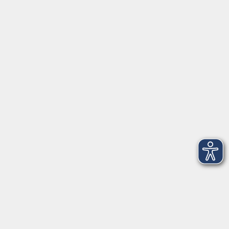
Inhalte
Startseite
Service
Kontakt
Über Uns
Intern
Aktuelles
Kontaktformular
mehr Info
Newsletter-Anmeldung