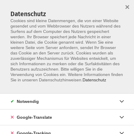
×
Datenschutz
Cookies sind kleine Datenmengen, die von einer Website
gesendet und vom Webbrowser des Nutzers während des
Surfens auf dem Computer des Nutzers gespeichert
Skip to main content
werden. Ihr Browser speichert jede Nachricht in einer
kleinen Datei, die Cookie genannt wird. Wenn Sie eine
weitere Seite vom Server anfordern, sendet Ihr Browser
das Cookie an den Server zurück. Cookies wurden als
zuverlässiger Mechanismus für Websites entwickelt, um
sich Informationen zu merken oder die Surfaktivitäten des
Benutzers aufzuzeichnen. Bitte willigen Sie in die
Verwendung von Cookies ein. Weitere Informationen finden
Sie in unseren Datenschutzhinweisen.
Datenschutz
Sie sind hier:
Programm
Gesundheit und Fitness
Bewegung / Gymnastik / Fitness
Notwendig
Fitnesstraining
Google-Translate
Fitnessgymnastik
Kurs 2
Google-Tracking