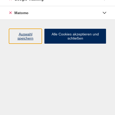
Matomo
Fitnessgymnastik beinhaltet alle Übungen, die für
ein gutes Körpergefühl und als Grundlage für andere
Sportarten benötigt werden. Dabei werden
Auswahl
Alle Cookies akzeptieren und
speichern
schließen
insbesondere Ausdauer, Beweglichkeit, Koordination
und Kraft verbessert. Dehn- und
Entspannungsübungen können das Programm
abrunden.
59,80 €
Gebühr
Kursnummer:
143GD2