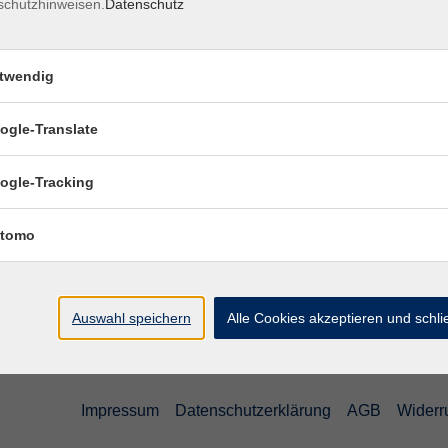
schutzhinweisen.
Datenschutz
twendig
ogle-Translate
Ort / Raum
ogle-Tracking
tomo
Auswahl speichern
Alle Cookies akzeptieren und schl
Impressum
Datenschutzerklärung
AGB
Widerr