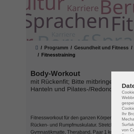
Sie sind hier:
Programm
Gesundheit und Fitness
Fitnesstraining
Body-Workout
mit Rückenfit; Bitte mitbringen: Gy
Dat
Hanteln und Pilates-/Redondo-Ball;
Cookie
Webbr
gespei
Cookie
Ihr Br
Fitnessworkout für den ganzen Körper mit Schwerp
Mechan
Surfak
Rücken- und Rumpfmuskulatur. Stretch & Relax z
von Co
Gymnastikmatte, Theraband, Paar 1 kg Hanteln u