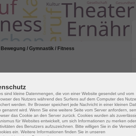
Bewegung / Gymnastik / Fitness
mnastikmatte, Theraband, Paar 1 kg
enschutz
s sind kleine Datenmengen, die von einer Website gesendet und vom
owser des Nutzers während des Surfens auf dem Computer des Nutze
chert werden. Ihr Browser speichert jede Nachricht in einer kleinen Dat
 genannt wird. Wenn Sie eine weitere Seite vom Server anfordern, se
owser das Cookie an den Server zurück. Cookies wurden als zuverlässi
unkt Kräftigung, Stabilisation & Mobilisation der
ismus für Websites entwickelt, um sich Informationen zu merken oder
tivitäten des Benutzers aufzuzeichnen. Bitte willigen Sie in die Verwen
um Stundenausklang. Bitte mitbringen:
okies ein. Weitere Informationen finden Sie in unseren
nd Pilates-/Redondo-Ball (kann ggf. im Kurs