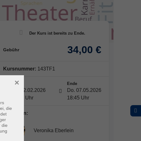
34,00 €
Gebühr
Kursnummer:
143TF1
×
Start
Ende
Do. 12.02.2026
Do. 07.05.2026
17:45 Uhr
18:45 Uhr
rs
ei, die
Dozent*in:
ndet
ger
 die
Veronika Eberlein
dung