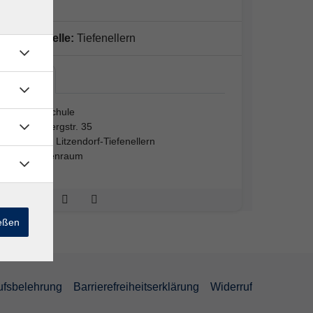
Außenstelle:
Tiefenellern
Alte…
Alte Schule
Ellerbergstr. 35
96123 Litzendorf-Tiefenellern
Klassenraum
ießen
ufsbelehrung
Barrierefreiheitserklärung
Widerruf