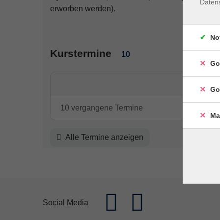
Daten
erworben werden).
No
Kurstermine
10
Go
Go
10 vergangene Termine
Ma
Alle Termine anzeigen
Social Media