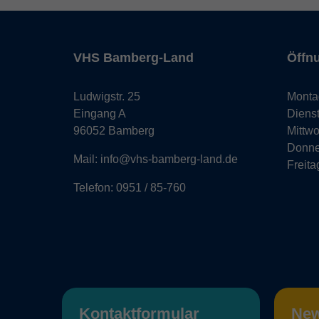
VHS Bamberg-Land
Öffn
Ludwigstr. 25
Monta
Eingang A
Diens
96052 Bamberg
Mittw
Donne
Mail: info@vhs-bamberg-land.de
Freita
Telefon: 0951 / 85-760
Kontaktformular
New