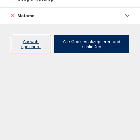
Matomo
Gezielte Gymnastik zur Unterstützung der Trage- und
Bewegungsfunktion der Wirbelsäule: Die Übungen
sind besonders gegen Beschwerden und
Auswahl
Alle Cookies akzeptieren und
speichern
schließen
Erkrankungen der Wirbelsäule, Verhärtungen und
Verspannungen der Rücken- und Schultermuskulatur
geeignet. Bitte Gymnastikmatte und Handtuch
mitbringen.
51,00 €
Gebühr
Kursnummer:
170EU1