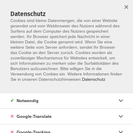
×
Datenschutz
Cookies sind kleine Datenmengen, die von einer Website
gesendet und vom Webbrowser des Nutzers während des
Surfens auf dem Computer des Nutzers gespeichert
Skip to main content
werden. Ihr Browser speichert jede Nachricht in einer
kleinen Datei, die Cookie genannt wird. Wenn Sie eine
weitere Seite vom Server anfordern, sendet Ihr Browser
das Cookie an den Server zurück. Cookies wurden als
zuverlässiger Mechanismus für Websites entwickelt, um
sich Informationen zu merken oder die Surfaktivitäten des
Benutzers aufzuzeichnen. Bitte willigen Sie in die
Verwendung von Cookies ein. Weitere Informationen finden
Sie in unseren Datenschutzhinweisen.
Datenschutz
Sie sind hier:
Programm
Gesundheit und Fitness
Bewegung / Gymnastik / Fitness
Notwendig
Wirbelsäulengymnastik
Google-Translate
Wirbelsäulengymnastik
- ausgebucht -
Google-Tracking