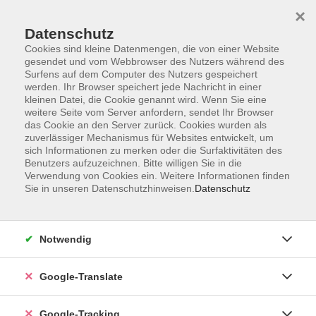
×
Datenschutz
Cookies sind kleine Datenmengen, die von einer Website
gesendet und vom Webbrowser des Nutzers während des
Surfens auf dem Computer des Nutzers gespeichert
Skip to main content
werden. Ihr Browser speichert jede Nachricht in einer
kleinen Datei, die Cookie genannt wird. Wenn Sie eine
weitere Seite vom Server anfordern, sendet Ihr Browser
Der Kurs konnte nicht gefunden werden.
das Cookie an den Server zurück. Cookies wurden als
zuverlässiger Mechanismus für Websites entwickelt, um
sich Informationen zu merken oder die Surfaktivitäten des
Benutzers aufzuzeichnen. Bitte willigen Sie in die
Verwendung von Cookies ein. Weitere Informationen finden
Sie in unseren Datenschutzhinweisen.
Datenschutz
Impressum
Datenschutzerklärung
AGB
Notwendig
Widerrufsbelehrung
Barrierefreiheitserklärung
Google-Translate
Widerruf
Google-Tracking