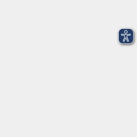
Newsletter-Anmeldung
mehr Info
Hausinfo
mehr Info
nützliche Links
mehr Info