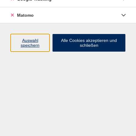
VHS Bamberg-Land
Matomo
Ludwigstr. 25
Eingang A
Auswahl
Alle Cookies akzeptieren und
96052 Bamberg
speichern
schließen
Mail: info@vhs-bamberg-land.de
Telefon: 0951 / 85-760
Öffnungszeiten
Montag
07:45 - 16:00
Dienstag
07:45 - 16:00
Mittwoch
07:45 - 12:00