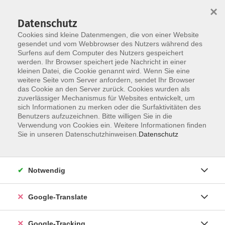
×
Datenschutz
Cookies sind kleine Datenmengen, die von einer Website
gesendet und vom Webbrowser des Nutzers während des
Surfens auf dem Computer des Nutzers gespeichert
Skip to main content
werden. Ihr Browser speichert jede Nachricht in einer
kleinen Datei, die Cookie genannt wird. Wenn Sie eine
weitere Seite vom Server anfordern, sendet Ihr Browser
das Cookie an den Server zurück. Cookies wurden als
zuverlässiger Mechanismus für Websites entwickelt, um
sich Informationen zu merken oder die Surfaktivitäten des
Benutzers aufzuzeichnen. Bitte willigen Sie in die
Verwendung von Cookies ein. Weitere Informationen finden
Sie in unseren Datenschutzhinweisen.
Datenschutz
Sie sind hier:
Notwendig
Barrierefreiheit und Inklusion im Netz: Wo
stehen wir in Deutschland?
Google-Translate
Online-Vortragsreihe "Demokratie im Gespräch"
Google-Tracking