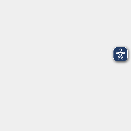
Startseite
Service
Kontakt
Über Uns
Intern
Aktuelles
Kontaktformular
mehr Info
Newsletter-Anmeldung
mehr Info