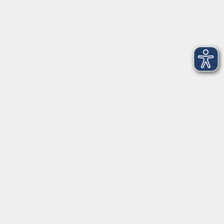
Newsletter-Anmeldung
mehr Info
Hausinfo
mehr Info
nützliche Links
mehr Info