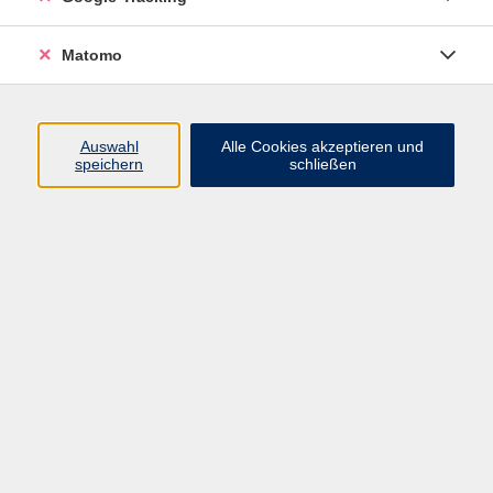
VHS Bamberg-Land
Matomo
Ludwigstr. 25
Eingang A
Auswahl
Alle Cookies akzeptieren und
96052 Bamberg
speichern
schließen
Mail: info@vhs-bamberg-land.de
Telefon: 0951 / 85-760
Öffnungszeiten
Montag
07:45 - 16:00
Dienstag
07:45 - 16:00
Mittwoch
07:45 - 12:00