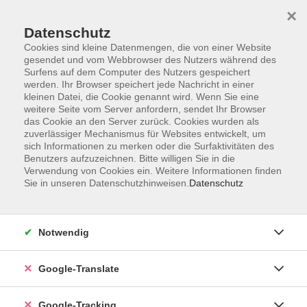
×
Datenschutz
Cookies sind kleine Datenmengen, die von einer Website
gesendet und vom Webbrowser des Nutzers während des
Surfens auf dem Computer des Nutzers gespeichert
Skip to main content
werden. Ihr Browser speichert jede Nachricht in einer
kleinen Datei, die Cookie genannt wird. Wenn Sie eine
weitere Seite vom Server anfordern, sendet Ihr Browser
Der Kurs konnte nicht gefunden werden.
das Cookie an den Server zurück. Cookies wurden als
zuverlässiger Mechanismus für Websites entwickelt, um
sich Informationen zu merken oder die Surfaktivitäten des
Benutzers aufzuzeichnen. Bitte willigen Sie in die
Verwendung von Cookies ein. Weitere Informationen finden
Sie in unseren Datenschutzhinweisen.
Datenschutz
Impressum
Datenschutzerklärung
AGB
Notwendig
Widerrufsbelehrung
Barrierefreiheitserklärung
Google-Translate
Widerruf
Google-Tracking