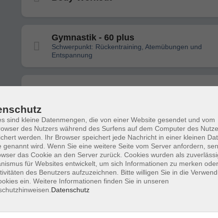
Gymnastik - 60 plus
Schwerpunkt: Rückentraining, Atemübungen und
Entspannung
Wirbelsäulengymnastik
- ausgebucht -
enschutz
s sind kleine Datenmengen, die von einer Website gesendet und vom
owser des Nutzers während des Surfens auf dem Computer des Nutze
Italienisch
chert werden. Ihr Browser speichert jede Nachricht in einer kleinen Dat
Niveau B1/B2 - Lehrbuch: Con piacere nuovo B1/B2 -
 genannt wird. Wenn Sie eine weitere Seite vom Server anfordern, se
Einstieg jederzeit möglich
owser das Cookie an den Server zurück. Cookies wurden als zuverlässi
ismus für Websites entwickelt, um sich Informationen zu merken oder
tivitäten des Benutzers aufzuzeichnen. Bitte willigen Sie in die Verwen
okies ein. Weitere Informationen finden Sie in unseren
Spanisch
schutzhinweisen.
Datenschutz
Niveau A2 - Lehrbuch: Caminos hoy A2 - Einstieg jede
möglich