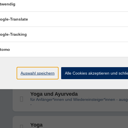
twendig
Wassergymnastik
- ausgebucht - zzgl. Eintritt bar vor Ort
ogle-Translate
ogle-Tracking
Eltern-Kind-Turnen
Anmeldung nur über die Außenstelle Doris Neugebau
09546 / 5228
tomo
Wirbelsäulengymnastik
Auswahl speichern
Alle Cookies akzeptieren und schl
Yoga und Ayurveda
für Anfänger*innen und Wiedereinsteiger*innen - aus
-
Yoga