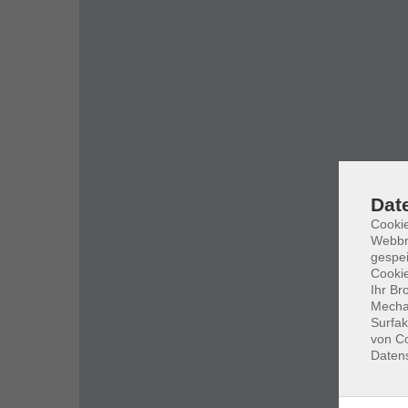
Dat
Cookie
Webbr
gespei
Cookie
Ihr Br
Mechan
Surfak
von Co
Daten