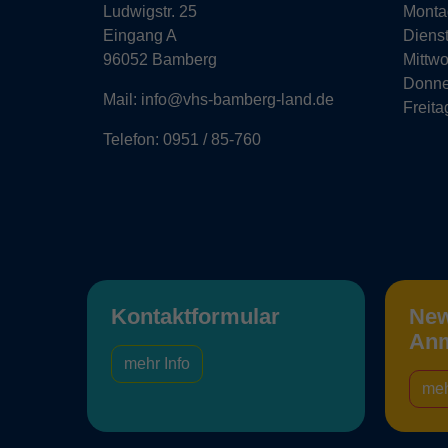
Ludwigstr. 25
Monta
Eingang A
Diens
96052 Bamberg
Mittw
Donne
Mail: info@vhs-bamberg-land.de
Freita
Telefon: 0951 / 85-760
Kontaktformular
New
An
mehr Info
meh