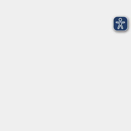
Kontaktformular
mehr Info
Newsletter-Anmeldung
mehr Info
Hausinfo
mehr Info