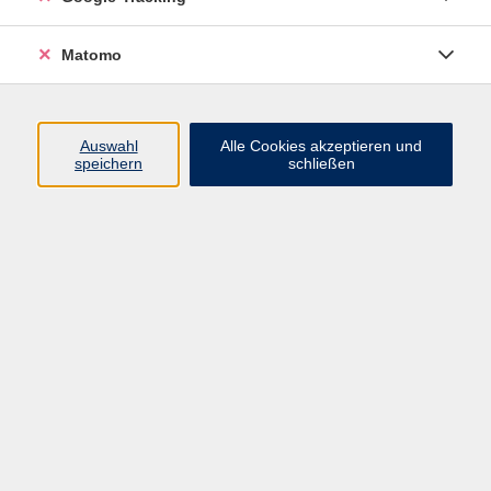
Matomo
Gymnastik für Senior*innen
Mo. 23.02.2026 10:15
Altendorf
Auswahl
Alle Cookies akzeptieren und
speichern
schließen
Wirbelsäulengymnastik
Mo. 23.02.2026 18:00
Altendorf
Wirbelsäulengymnastik
Mo. 23.02.2026 19:15