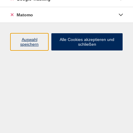
Matomo
Alltagstaugliche Rezepte aus Vollkorn u.a. Powerbrot
mit vielen Saaten und Nüssen, schnelle Brötchen für
jeden Tag, vollwertiges Baguette und ein Pfannenbrot
werden an diesem Nachmittag gebacken und
Auswahl
Alle Cookies akzeptieren und
speichern
schließen
probiert. Warenkunde ergänzt die Praxis.
Bitte mitbringen: Schürze, Geschirrtuch und Beutel
oder Behälter
12,80 €
Gebühr
Kursnummer:
925HD2