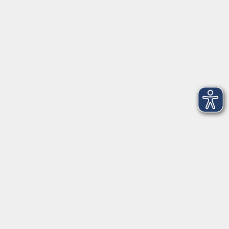
Kontakt
Über Uns
Intern
Aktuelles
Kontaktformular
mehr Info
Newsletter-Anmeldung
mehr Info