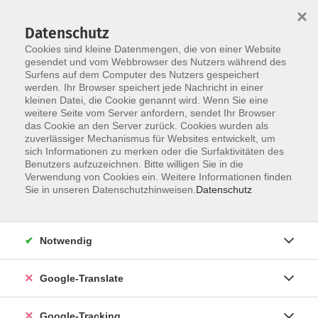
×
Datenschutz
Cookies sind kleine Datenmengen, die von einer Website
gesendet und vom Webbrowser des Nutzers während des
Surfens auf dem Computer des Nutzers gespeichert
Skip to main content
werden. Ihr Browser speichert jede Nachricht in einer
kleinen Datei, die Cookie genannt wird. Wenn Sie eine
weitere Seite vom Server anfordern, sendet Ihr Browser
das Cookie an den Server zurück. Cookies wurden als
zuverlässiger Mechanismus für Websites entwickelt, um
sich Informationen zu merken oder die Surfaktivitäten des
Benutzers aufzuzeichnen. Bitte willigen Sie in die
Verwendung von Cookies ein. Weitere Informationen finden
Sie in unseren Datenschutzhinweisen.
Datenschutz
Sie sind hier:
Programm
Gesundheit und Fitness
Ernährung
Kochen
Backen
Notwendig
Brot und Brötchen selbst gemacht!
Google-Translate
zzgl. 6,- € Materialkosten bar vor Ort
Google-Tracking