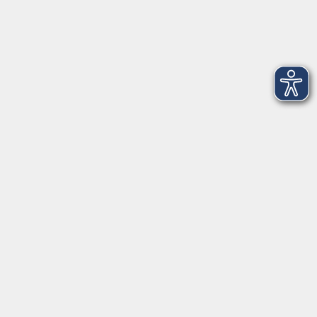
Newsletter-Anmeldung
mehr Info
Hausinfo
mehr Info
nützliche Links
mehr Info