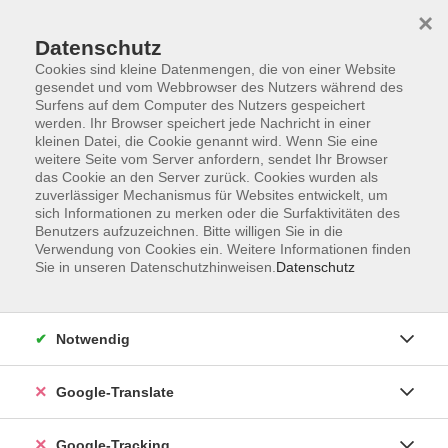
×
Datenschutz
Cookies sind kleine Datenmengen, die von einer Website
gesendet und vom Webbrowser des Nutzers während des
Surfens auf dem Computer des Nutzers gespeichert
Skip to main content
werden. Ihr Browser speichert jede Nachricht in einer
kleinen Datei, die Cookie genannt wird. Wenn Sie eine
weitere Seite vom Server anfordern, sendet Ihr Browser
Der Kurs konnte nicht gefunden werden.
das Cookie an den Server zurück. Cookies wurden als
zuverlässiger Mechanismus für Websites entwickelt, um
sich Informationen zu merken oder die Surfaktivitäten des
Benutzers aufzuzeichnen. Bitte willigen Sie in die
Verwendung von Cookies ein. Weitere Informationen finden
Sie in unseren Datenschutzhinweisen.
Datenschutz
Impressum
Datenschutzerklärung
AGB
Notwendig
Widerrufsbelehrung
Barrierefreiheitserklärung
Google-Translate
Widerruf
Google-Tracking