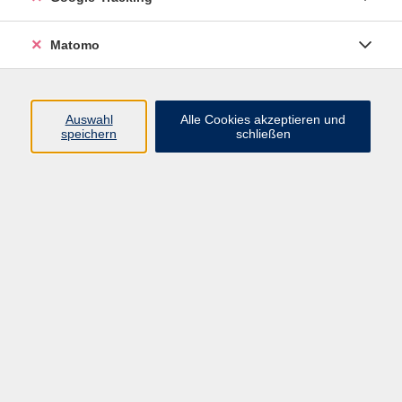
VHS Bamberg-Land
Matomo
Ludwigstr. 25
Eingang A
Auswahl
Alle Cookies akzeptieren und
96052 Bamberg
speichern
schließen
Mail: info@vhs-bamberg-land.de
Telefon: 0951 / 85-760
Öffnungszeiten
Montag
07:45 - 16:00
Dienstag
07:45 - 16:00
Mittwoch
07:45 - 12:00