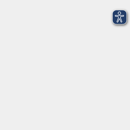
Kontaktformular
mehr Info
Newsletter-Anmeldung
mehr Info
Hausinfo
mehr Info