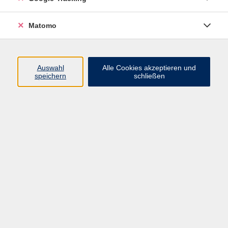
Matomo
Auswahl
Alle Cookies akzeptieren und
speichern
schließen
166,50 €
Gebühr
Kursnummer:
862LD1
Start
Ende
Di. 10.03.2026
Di. 19.05.2026
15:30 Uhr
18:30 Uhr
Dozent*in:
Julian Sauer