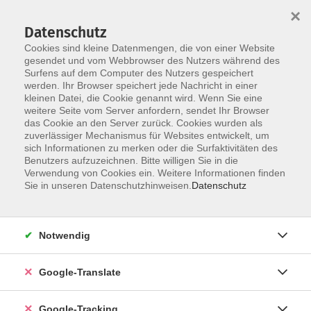
×
Datenschutz
Cookies sind kleine Datenmengen, die von einer Website
gesendet und vom Webbrowser des Nutzers während des
Surfens auf dem Computer des Nutzers gespeichert
Skip to main content
werden. Ihr Browser speichert jede Nachricht in einer
kleinen Datei, die Cookie genannt wird. Wenn Sie eine
weitere Seite vom Server anfordern, sendet Ihr Browser
das Cookie an den Server zurück. Cookies wurden als
zuverlässiger Mechanismus für Websites entwickelt, um
sich Informationen zu merken oder die Surfaktivitäten des
Benutzers aufzuzeichnen. Bitte willigen Sie in die
Verwendung von Cookies ein. Weitere Informationen finden
Sie in unseren Datenschutzhinweisen.
Datenschutz
Sie sind hier:
Programm
Kultur und Gestalten
Musik
Instrumentalkurse
Gitarre
Notwendig
Gitarre
Google-Translate
auf Anfrage; für Anfänger*innen;
Einzelunterricht - 10 x 30 Min. auf Anfrage
Google-Tracking