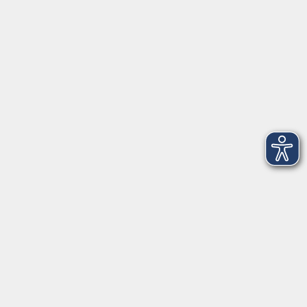
Service
Kontakt
Über Uns
Intern
Aktuelles
Kontaktformular
mehr Info
Newsletter-Anmeldung
mehr Info