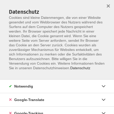
×
Datenschutz
Cookies sind kleine Datenmengen, die von einer Website
gesendet und vom Webbrowser des Nutzers während des
Surfens auf dem Computer des Nutzers gespeichert
Skip to main content
werden. Ihr Browser speichert jede Nachricht in einer
kleinen Datei, die Cookie genannt wird. Wenn Sie eine
weitere Seite vom Server anfordern, sendet Ihr Browser
das Cookie an den Server zurück. Cookies wurden als
zuverlässiger Mechanismus für Websites entwickelt, um
sich Informationen zu merken oder die Surfaktivitäten des
Benutzers aufzuzeichnen. Bitte willigen Sie in die
Verwendung von Cookies ein. Weitere Informationen finden
Sie in unseren Datenschutzhinweisen.
Datenschutz
Sie sind hier:
Programm
Außenstellen
*Online*
Notwendig
Ändere-Dein-Passwort: Passwortmanager
effizient einsetzen
Google-Translate
Online-Seminar - ohne Gebühr
Google-Tracking