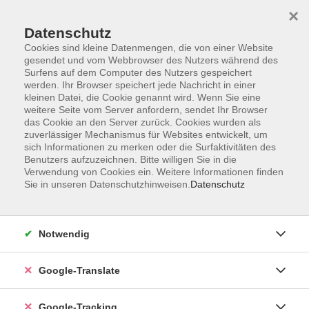
×
Datenschutz
Cookies sind kleine Datenmengen, die von einer Website
gesendet und vom Webbrowser des Nutzers während des
Surfens auf dem Computer des Nutzers gespeichert
Skip to main content
werden. Ihr Browser speichert jede Nachricht in einer
kleinen Datei, die Cookie genannt wird. Wenn Sie eine
weitere Seite vom Server anfordern, sendet Ihr Browser
das Cookie an den Server zurück. Cookies wurden als
zuverlässiger Mechanismus für Websites entwickelt, um
sich Informationen zu merken oder die Surfaktivitäten des
Benutzers aufzuzeichnen. Bitte willigen Sie in die
Verwendung von Cookies ein. Weitere Informationen finden
Sie in unseren Datenschutzhinweisen.
Datenschutz
Sie sind hier:
Programm
Kultur und Gestalten
Für Kinder
Notwendig
Google-Translate
Bunte Osterkünstler
für Kinder von 6-12 Jahren; zzgl. Materialkosten
6€ p.Pers. bar vor Ort
Google-Tracking