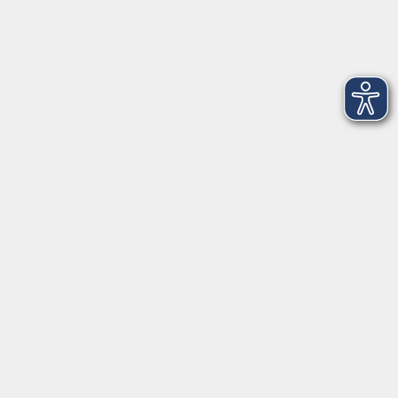
Kontaktformular
mehr Info
Newsletter-Anmeldung
mehr Info
Hausinfo
mehr Info