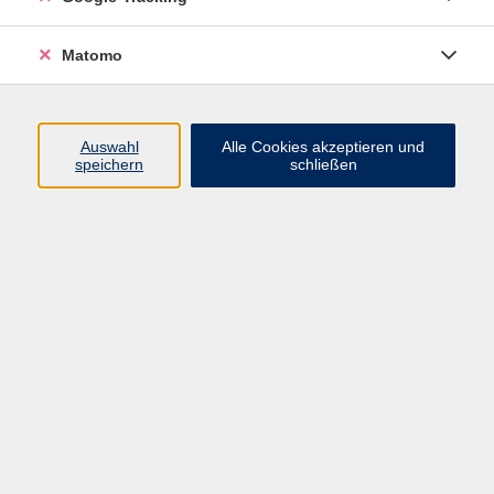
Matomo
Mit einfachen Materialien basteln wir fröhliche
Dekorationen für das Osterfest.
Auswahl
Alle Cookies akzeptieren und
speichern
schließen
9,40 €
Gebühr
Kursnummer:
832PE4
Start
Ende
Sa. 28.03.2026
Sa. 28.03.2026
10:00 Uhr
13:00 Uhr
Dozent*in: