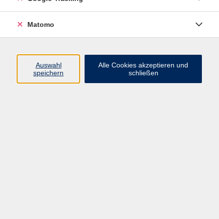
Matomo
Auswahl
Alle Cookies akzeptieren und
speichern
schließen
34,00 €
Gebühr
Kursnummer:
170BO1
Start
Ende
Mo. 23.02.2026
Mo. 11.05.2026
18:30 Uhr
19:30 Uhr
Dozent*in:
Doris Knauer