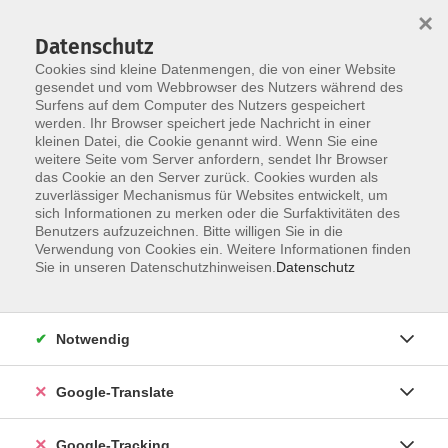
×
Datenschutz
Cookies sind kleine Datenmengen, die von einer Website
gesendet und vom Webbrowser des Nutzers während des
Surfens auf dem Computer des Nutzers gespeichert
Skip to main content
werden. Ihr Browser speichert jede Nachricht in einer
kleinen Datei, die Cookie genannt wird. Wenn Sie eine
weitere Seite vom Server anfordern, sendet Ihr Browser
das Cookie an den Server zurück. Cookies wurden als
zuverlässiger Mechanismus für Websites entwickelt, um
sich Informationen zu merken oder die Surfaktivitäten des
Benutzers aufzuzeichnen. Bitte willigen Sie in die
Verwendung von Cookies ein. Weitere Informationen finden
Sie in unseren Datenschutzhinweisen.
Datenschutz
Sie sind hier:
Programm
Gesundheit und Fitness
Bewegung / Gymnastik / Fitness
Notwendig
Wirbelsäulengymnastik
Google-Translate
Wirbelsäulengymnastik
Google-Tracking