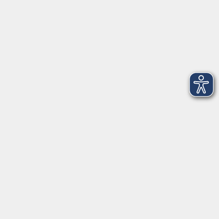
Über Uns
Intern
Aktuelles
Kontaktformular
mehr Info
Newsletter-Anmeldung
mehr Info
Hausinfo