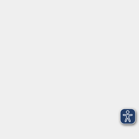
Außenstellen
Inhalte
Startseite
Service
Kontakt
Über Uns
Intern
Aktuelles
Kontaktformular
mehr Info