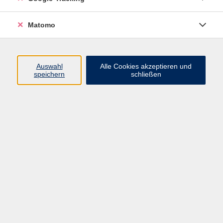
Matomo
Orientalischer Tanz verkörpert Anmut und
Lebensfreude.
Er trainiert auf sanfte und wohltuende Weise den
Auswahl
Alle Cookies akzeptieren und
gesamten Körper und ist ein wirksames
speichern
schließen
Fitnesstraining: Die Silhouette wird gestrafft und der
Körper wird flexibel und geschmeidig. Im Vordergrund
steht aber immer der Spaß am Tanzen.
Im neuen Semester erlernen wir eine Choreographie.
Grundkenntnisse im orientalischen Tanz sollten
vorhanden sein.
34,00 €
Gebühr