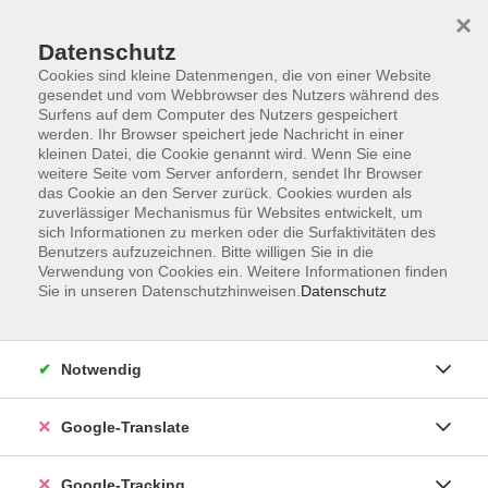
×
Datenschutz
Cookies sind kleine Datenmengen, die von einer Website
gesendet und vom Webbrowser des Nutzers während des
Surfens auf dem Computer des Nutzers gespeichert
Skip to main content
werden. Ihr Browser speichert jede Nachricht in einer
kleinen Datei, die Cookie genannt wird. Wenn Sie eine
weitere Seite vom Server anfordern, sendet Ihr Browser
das Cookie an den Server zurück. Cookies wurden als
zuverlässiger Mechanismus für Websites entwickelt, um
sich Informationen zu merken oder die Surfaktivitäten des
Benutzers aufzuzeichnen. Bitte willigen Sie in die
Verwendung von Cookies ein. Weitere Informationen finden
Sie in unseren Datenschutzhinweisen.
Datenschutz
Sie sind hier:
Programm
Kultur und Gestalten
Tanz
Internationale Tänze
Notwendig
Google-Translate
Orientalischer Tanz
für Wiedereinsteiger und Fortgeschrittene
Google-Tracking