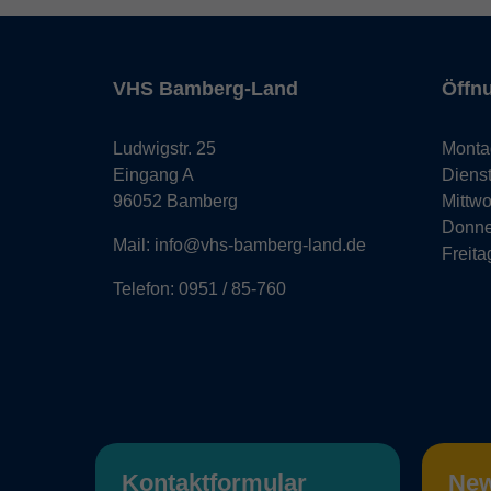
VHS Bamberg-Land
Öffn
Ludwigstr. 25
Monta
Eingang A
Diens
96052 Bamberg
Mittw
Donne
Mail: info@vhs-bamberg-land.de
Freita
Telefon: 0951 / 85-760
Kontaktformular
New