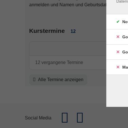
Daten
anmelden und Namen und Geburtsdatum des Ki
No
Kurstermine
12
Go
Go
12 vergangene Termine
Ma
Alle Termine anzeigen
Social Media