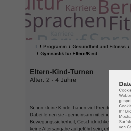
Sie sind hier:
Programm
Gesundheit und Fitness
Gymnastik für Eltern/Kind
Eltern-Kind-Turnen
Alter: 2 - 4 Jahre
Dat
Cookie
Webbr
gespei
Cookie
Schon kleine Kinder haben viel Freude an Beweg
Ihr Br
Dabei lernen sie - gemeinsam mit einem Elterntei
Mechan
Surfak
Bewegungssicherheit, Geschicklichkeit, Kreativ
von Co
keine Altersangabe aufgeführt sein, erkundigen Sie