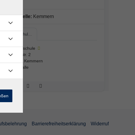
Außenstelle:
Kemmern
Grundschul…
Grundschule
Schulstr. 2
96164 Kemmern
Turnhalle
ießen
ufsbelehrung
Barrierefreiheitserklärung
Widerruf