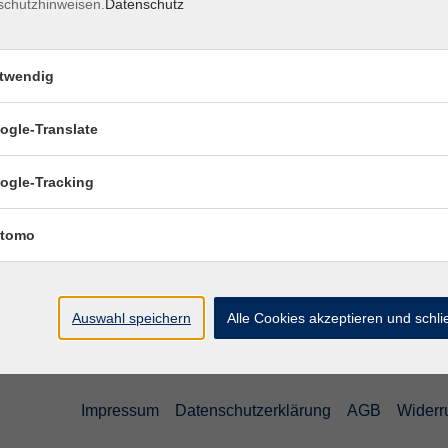
schutzhinweisen.
Datenschutz
ndes im Bemerkungsfeld angeben.
twendig
ogle-Translate
Ort / Raum
ogle-Tracking
tomo
Auswahl speichern
Alle Cookies akzeptieren und schl
Impressum
Datenschutzerklärung
AGB
Widerr