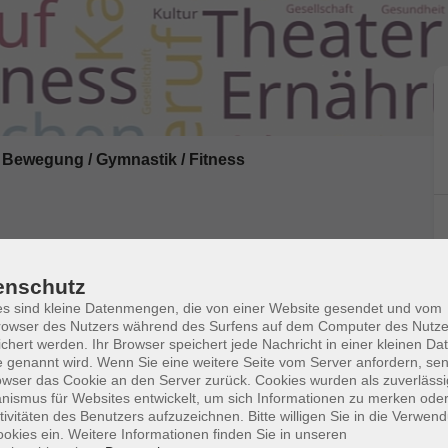
Bewegung / Gymnastik / Fitness
enschutz
s sind kleine Datenmengen, die von einer Website gesendet und vom
owser des Nutzers während des Surfens auf dem Computer des Nutze
chert werden. Ihr Browser speichert jede Nachricht in einer kleinen Dat
 genannt wird. Wenn Sie eine weitere Seite vom Server anfordern, se
ung und wollen erproben, was sie alles können.
owser das Cookie an den Server zurück. Cookies wurden als zuverlässi
l, ihre Fähigkeiten besser einzuschätzen.
ismus für Websites entwickelt, um sich Informationen zu merken oder
tivitäten des Benutzers aufzuzeichnen. Bitte willigen Sie in die Verwen
ität und Selbstbewusstsein werden gefördert. Sollte
okies ein. Weitere Informationen finden Sie in unseren
 sich bitte bei Ihrer Außenstelle. Bitte Elternteil