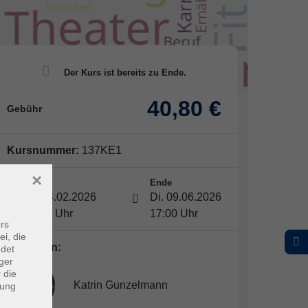
40,80 €
Gebühr
Kursnummer:
137KE1
×
Start
Ende
Di. 24.02.2026
Di. 09.06.2026
16:00 Uhr
17:00 Uhr
rs
ei, die
Dozent*in:
ndet
ger
 die
Katrin Gunzelmann
dung