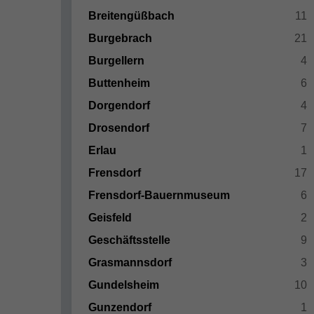
Breitengüßbach
11
Burgebrach
21
Burgellern
4
Buttenheim
6
Dorgendorf
4
Drosendorf
7
Erlau
1
Frensdorf
17
Frensdorf-Bauernmuseum
6
Geisfeld
2
Geschäftsstelle
9
Grasmannsdorf
3
Gundelsheim
10
Gunzendorf
1