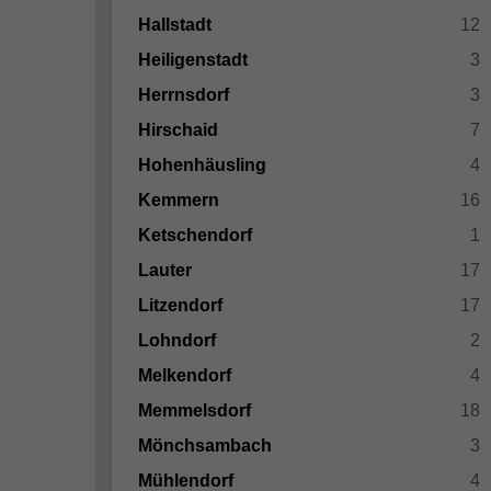
Hallstadt
12
Heiligenstadt
3
Herrnsdorf
3
Hirschaid
7
Hohenhäusling
4
Kemmern
16
Ketschendorf
1
Lauter
17
Litzendorf
17
Lohndorf
2
Melkendorf
4
Memmelsdorf
18
Mönchsambach
3
Mühlendorf
4