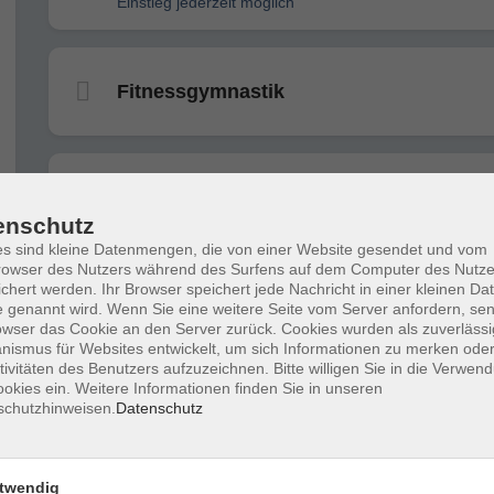
Einstieg jederzeit möglich
Fitnessgymnastik
Bauch, Beine, Po
- ausgebucht -
enschutz
s sind kleine Datenmengen, die von einer Website gesendet und vom
owser des Nutzers während des Surfens auf dem Computer des Nutze
chert werden. Ihr Browser speichert jede Nachricht in einer kleinen Dat
Step-Aerobic
 genannt wird. Wenn Sie eine weitere Seite vom Server anfordern, se
und Bauch, Beine, Po
owser das Cookie an den Server zurück. Cookies wurden als zuverlässi
ismus für Websites entwickelt, um sich Informationen zu merken oder
tivitäten des Benutzers aufzuzeichnen. Bitte willigen Sie in die Verwen
okies ein. Weitere Informationen finden Sie in unseren
Traum- und Fantasiereisen
schutzhinweisen.
Datenschutz
geführte Meditation
twendig