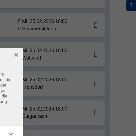
Mi. 25.02.2026 18:00
Pommersfelden
Mi. 25.02.2026 18:00
×
Walsdorf
rs
ei, die
Mi. 25.02.2026 18:00
ndet
Frensdorf
ger
 die
dung
Mi. 25.02.2026 18:00
Stegaurach