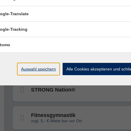
Wirbelsäulengymnastik
- ausgebucht -
ogle-Translate
ogle-Tracking
High Intensity Intervall Training (HIIT)
tomo
Yoga
Sanftes Yoga - ausgebucht -
Auswahl speichern
Alle Cookies akzeptieren und schl
STRONG Nation®
Fitnessgymnastik
zzgl. 5,- € Miete bar vor Ort