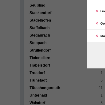
Seußling
2
Go
Stackendorf
1
Stadelhofen
1
Go
Staffelbach
2
Stegaurach
13
Ma
Steppach
3
Strullendorf
2
Tiefenellern
6
Trabelsdorf
2
Trosdorf
1
Trunstadt
6
Tütschengereuth
11
Unterhaid
1
Walsdorf
8